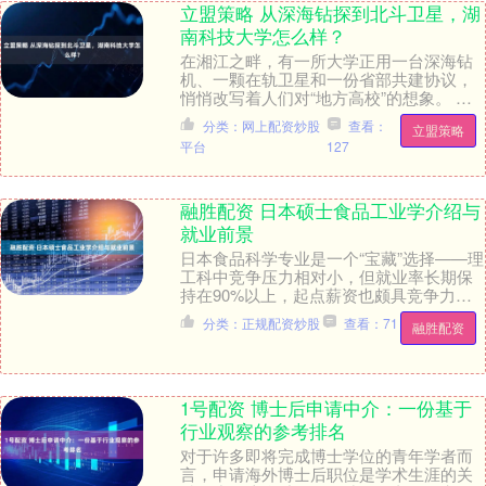
立盟策略 从深海钻探到北斗卫星，湖
南科技大学怎么样？
在湘江之畔，有一所大学正用一台深海钻
机、一颗在轨卫星和一份省部共建协议，
悄悄改写着人们对“地方高校”的想象。 这
里走出了“时代楷模”万步炎教授，他的团队
分类：网上配资炒股
查看：
立盟策略
让“海牛....
平台
127
融胜配资 日本硕士食品工业学介绍与
就业前景
日本食品科学专业是一个“宝藏”选择——理
工科中竞争压力相对小，但就业率长期保
持在90%以上，起点薪资也颇具竞争力。
该专业深度践行“医食同源”理念，尤其在功
分类：正规配资炒股
查看：71
融胜配资
能性食....
1号配资 博士后申请中介：一份基于
行业观察的参考排名
对于许多即将完成博士学位的青年学者而
言，申请海外博士后职位是学术生涯的关