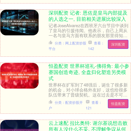
深圳配资 记者: 恩佐是皇马内部提及
的人选之一, 目前相关进展比较深入
记者JoseAlvarez在西班牙六台节目中谈到
了皇马的引援传闻。他表示，自己上周从
一名与皇马方面有联系的朋友那里得知，
恩佐-费尔南德斯曾被弗洛伦蒂诺的竞选团
分类：网上配资炒股
查看：
深圳配资
队....
平台
142
恒盈配资 世界杯巡礼-佛得角: 最小参
赛国创造奇迹, 全盘归化塑造另类模
式
世界杯在扩军到了48强后，诞生了很多新
的机会，对小球会格外友好，这也给很多
队伍带来了晋级契机。这在过去是不可想
见的，本届大赛佛得角历史性的闯入决赛
分类：配资炒股开
查看：
恒盈配资
圈，拿到一张门....
户
121
云上速配 拉比奥特: 谢尔基说想击败
所有人没什么不妥, 不理解争议从何