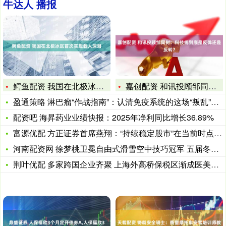
牛达人 播报
鳄鱼配资 我国在北极冰区首次实现载人深潜
嘉创配资 和讯投顾邹同树：科技线到底是反弹还是反转？
盈通策略 淋巴瘤“作战指南”：认清免疫系统的这场“叛乱”与应
配资吧 海昇药业业绩快报：2025年净利同比增长36.89%
富源优配 方正证券首席燕翔：“持续稳定股市”在当前时点具有重
河南配资网 徐梦桃卫冕自由式滑雪空中技巧冠军 五届冬奥终成
荆叶优配 多家跨国企业齐聚 上海外高桥保税区渐成医美企业地区