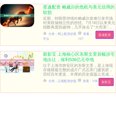
星速配资 鲍威尔的危机与美元信用的
软肋
近期，特朗普持续向鲍威尔发难引发市场
对美联储独立性的担忧。7月18日以来美元
指数再度跌破98，几乎抹去了“大而美”法
案通过之后美元的涨幅。此外，美联储和
分类：网上配资炒股
查看：
星速配资
鲍威尔的....
平台
107
新影宝 上海核心区东斯文里首幅涉宅
地出让，保利536亿元夺地
位于上海市静安区的东斯文里，是上海现
存规模最完整的成片广式石库门建筑群，
历经百年更迭，丰厚的历史底蕴让其成为
了上海城市更新中不容忽视的存在。今日
分类：正规配资炒股
查看：108
新影宝
（7月24日），....