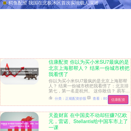
鳄鱼配资 我国在北极冰区首次实现载人深潜
信康配资 你以为买小米SU7最疯的是
北京上海那帮人？ 结果一份城市榜把
我看愣了
你以为买小米SU7最疯的是北京上海那帮
人？ 结果一份城市榜把我看愣了：北京排
第七，第一名是杭州。 这你敢信？ 易车榜
最新统计（截至今年6月）越看越有意思：
分类：正规配资炒股
查看：80
信康配资
杭州5....
天盈财富 在中国卖不动却狂赚7亿欧
元，雷诺、Stellantis给中国车市上了
一课