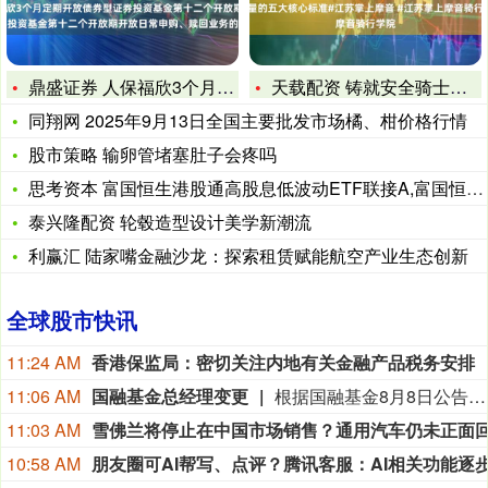
鼎盛证券 人保福欣3个月定开债券A,人保福欣3个月定开债券C
天载配资 铸就安全骑士：衡量摩托车安驾培训师教学质量的五大核
同翔网 2025年9月13日全国主要批发市场橘、柑价格行情
股市策略 输卵管堵塞肚子会疼吗
思考资本 富国恒生港股通高股息低波动ETF联接A,富国恒生港
泰兴隆配资 轮毂造型设计美学新潮流
利赢汇 陆家嘴金融沙龙：探索租赁赋能航空产业生态创新
全球股市快讯
11:24 AM
香港保监局：密切关注内地有关金融产品税务安排
11:06 AM
国融基金总经理变更
根据国融基金8月8日公告，总经理毛灵俊因个人原因离任，总经理职位暂由张圆辉代任。根据国融基金安排，该公司董事会选举韩光华拟任公司总经理，待韩光华完成相关程序后履职。
11:03 AM
10:58 AM