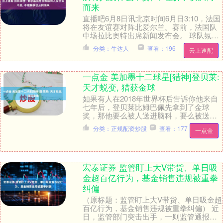
而来
直播吧6月8日讯北京时间6月日3:10，法国
将在友谊赛对阵北爱尔兰。赛前，法国队
中场拉比奥特出席新闻发布会。 球队氛围
拉比奥特：“就我所见，从球员们的状态以
分类：牛达人
查看：196
云上速配
及....
一点金 美加墨十二球星[猎神]登贝莱:
天才蜕变, 猎获金球
如果有人在2018年世界杯后告诉你他来自
七年后，登贝莱比姆巴佩先拿到了金球
奖，那他要么被人送进脑科，要么被送进
精神科…… 那一定是疯了！ 2018年世界
分类：正规配资炒股
查看：177
一点金
杯，那是....
宏泰证券 监管盯上大V带货、单日吸
金超百亿行为，基金销售违规被重拳
纠偏
（原标题：监管盯上大V带货、单日吸金超
百亿行为，基金销售违规被重拳纠偏） 近
日，监管部门突击出手，一则监管通报直