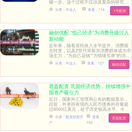
键一步。这个过程不仅涉及复杂的研究方
向匹配，更考验信息获取和资源对接的能
分类：牛达人
查看：114
1号配资
力。面对这种需求....
融创优配 “悦己经济”为消费升级注入
新动能
近年来，随着居民收入水平提升、消费观
念转变，以及Z世代等新兴消费群体成为市
场主力，“为自己花钱”“为情绪买单”的消费
逻辑持续强化，推动“悦己经济”从小众赛道
分类：牛达人
查看：127
融创优配
成长....
君盈配资 巩固经济优势，持续增强中
国资产吸引力
近日，国家外汇管理局公布的数据显示，
目前，外资持有境内人民币债券的存量超
过6000亿美元，处于历史较高水平。今年
上半年，外资净增持境内股票和基金101亿
分类：配资炒股开
查看：
君盈配资
美元，特....
户
140