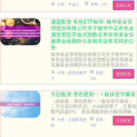
接撕开了一场“百亿级申购热潮”的真实面
分类：牛达人
查看：131
宏泰证券
纱。 一天....
通盈配资 有色ETF银华: 银华基金管
理股份有限公司关于银华中证有色金
属交易型开放式指数证券投资基金实
施基金份额拆分及相关业务安排的公
告
银华基金管理股份有限公司关于银华中证
有色金属交易型开放式指数证券投资基金
实施基金份额拆分及相关业务安排的公告
根据《银华中证有色金属交易型开放式指
分类：配资炒股开
查看：
通盈配资
数证券投资基金基....
户
104
天臣配资 黑色星期一！板块逆市爆发
（原标题：黑色星期一！板块逆市爆发）
二月交易日刚开启，大A就跌懵了，主要指
数均跌超2%。 贵金属板块的大幅回调触发
避险情绪，三市成交额也出现明显缩量，
分类：正规配资炒
查看：
天臣配资
超460....
股
132