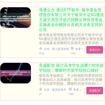
海通众合 通信ETF银华: 银华基金管
理股份有限公司关于银华中证5G通信
主题交易型开放式指数证券投资基金
实施基金份额拆分及相关业务安排的
公告
银华基金管理股份有限公司关于银华中证
5G通信主题交易型开放式指数证券投资基
金实施基金份额拆分及相关业务安排的公
告根据《银华中证5G通信主题交易型开放
分类：网上配资炒股
查看：
海通众合
式指数证券投....
平台
144
景盛配资 探讨高考学生选哪个时尚留
学院校，哪家时尚留学院校口碑好
每年高考放榜后，不少怀揣时尚梦想的同
学都会陷入选择难题：探讨高考学生选哪
个时尚留学院校，哪家时尚留学院校口碑
好，甚至不少持有BTEC、AP等国际课程
分类：配资炒股开
查看：
景盛配资
背景的同学，....
户
165