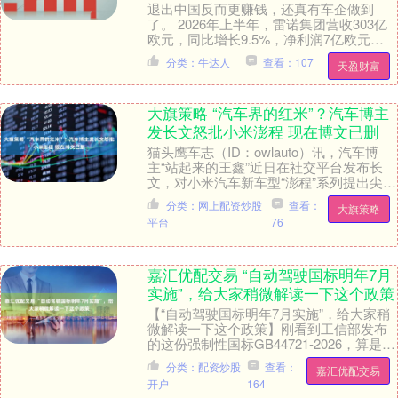
退出中国反而更赚钱，还真有车企做到
了。 2026年上半年，雷诺集团营收303亿
欧元，同比增长9.5%，净利润7亿欧元。
同期，Stellantis集团上半年营收超....
分类：牛达人
查看：107
天盈财富
大旗策略 “汽车界的红米”？汽车博主
发长文怒批小米澎程 现在博文已删
猫头鹰车志（ID：owlauto）讯，汽车博
主“站起来的王鑫”近日在社交平台发布长
文，对小米汽车新车型“澎程”系列提出尖锐
批评，称其为“汽车界的红米”、“标准的....
分类：网上配资炒股
查看：
大旗策略
平台
76
嘉汇优配交易 “自动驾驶国标明年7月
实施”，给大家稍微解读一下这个政策
【“自动驾驶国标明年7月实施”，给大家稍
微解读一下这个政策】刚看到工信部发布
的这份强制性国标GB44721‑2026，算是国
内高阶智驾一个里程碑文件。给大家稍
分类：配资炒股
查看：
嘉汇优配交易
微....
开户
164